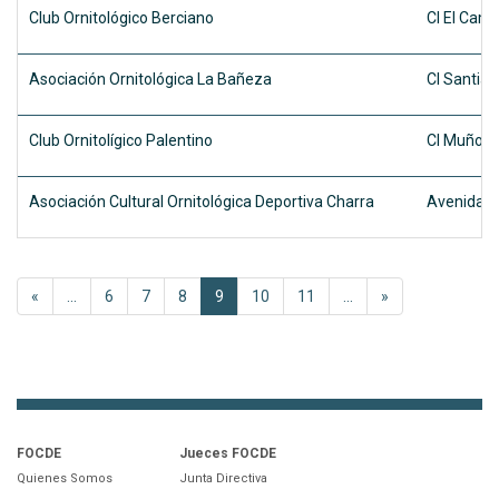
Club Ornitológico Berciano
Cl El Camp
Asociación Ornitológica La Bañeza
Cl Santiag
Club Ornitolígico Palentino
Cl Muñoz B
Asociación Cultural Ornitológica Deportiva Charra
Avenida de
«
...
6
7
8
9
10
11
...
»
FOCDE
Jueces FOCDE
Quienes Somos
Junta Directiva