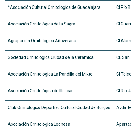
*Asociación Cultural Ornitológica de Guadalajara
Cl Río Bull
Asociación Ornitológica de la Sagra
Cl Guerre
Agrupación Ornitológica Añoverana
Cl Alamed
Sociedad Ornitológica Ciudad de la Cerámica
CL San Jua
Asociación Ornitológica La Pandilla del Mixto
Cl Toledo,
Asociación Ornitológica de Illescas
Cl Río Jar
Club Ornitológico Deportivo Cultural Ciudad de Burgos
Avda. Mona
Asociación Ornitológica Leonesa
Apartado 